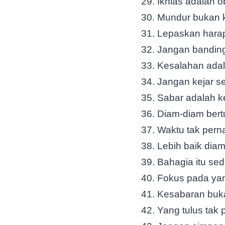
Ikhlas adalah o
Mundur bukan ka
Lepaskan harap
Jangan banding
Kesalahan adala
Jangan kejar se
Sabar adalah k
Diam-diam bert
Waktu tak pern
Lebih baik diam
Bahagia itu sed
Fokus pada yan
Kesabaran buka
Yang tulus tak p