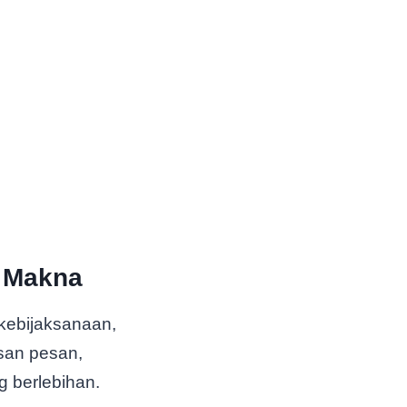
n Makna
kebijaksanaan,
san pesan,
g berlebihan.