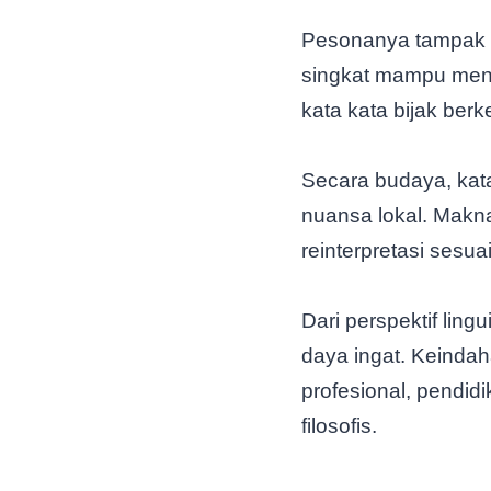
Pesonanya tampak 
singkat mampu meng
kata kata bijak ber
Secara budaya, kata
nuansa lokal. Makna
reinterpretasi sesu
Dari perspektif lin
daya ingat. Keinda
profesional, pendi
filosofis.