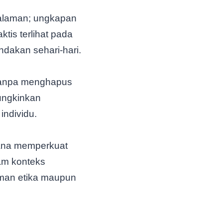
alaman; ungkapan
is terlihat pada
ndakan sehari-hari.
i tanpa menghapus
mungkinkan
individu.
rhana memperkuat
am konteks
aman etika maupun