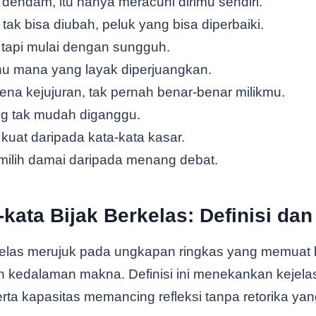
dendam, itu hanya meracuni dirimu sendiri.
ak bisa diubah, peluk yang bisa diperbaiki.
l, tapi mulai dengan sungguh.
ahu mana yang layak diperjuangkan.
ena kejujuran, tak pernah benar-benar milikmu.
ng tak mudah diganggu.
 kuat daripada kata-kata kasar.
milih damai daripada menang debat.
kata Bijak Berkelas: Definisi da
rkelas merujuk pada ungkapan ringkas yang memuat 
an kedalaman makna. Definisi ini menekankan kejela
erta kapasitas memancing refleksi tanpa retorika yan